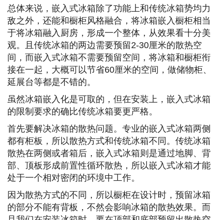
总体来说，嵌入式冰箱除了功能上和传统冰箱势均力
敌之外，还能和橱柜风格融合，将冰箱嵌入橱柜相当
于将冰箱融入厨房，形成一个整体，从效果看十分美
观。且传统冰箱的两边需要预留2-30厘米的散热空
间，而嵌入式冰箱不需要预留空间，将冰箱和橱柜衔
接在一起，大概可以节省60厘米的空间，做储物柜、
延展台等都是不错的。
虽然冰箱嵌入化是可取的，但在安装上，嵌入式冰箱
的限制要求的确比传统冰箱要更严格。
首先要解决冰箱的散热问题。专业的嵌入式冰箱两侧
都有柜板，所以散热方式和传统冰箱不同。传统冰箱
散热在两侧或者箱后，嵌入式冰箱则是通过地脚、背
部、顶板形成前置性循环散热，所以嵌入式冰箱才能
处于一个相对密闭的环境中工作。
因为散热方式的不同，所以橱柜在设计时，预留冰箱
的部分不能有背板，不然会影响冰箱的散热效果。而
且我们在安装冰箱时，要在顶部和底部预留出散热空