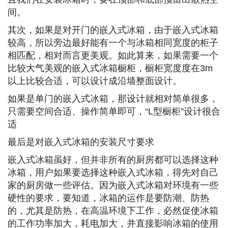
间。
其次，如果是对开门的嵌入式冰箱，由于嵌入式冰箱
较高，所以旁边最好能有一个与冰箱相同宽度的柜子
相匹配，相对而言更美观。如此算来，如果需要一个
比较大气美观的嵌入式冰箱橱柜，橱柜宽度度在3m
以上比较合适，可以设计成沿墙整面设计。
如果是单门的嵌入式冰箱，那设计就相对简单很多，
只需要空间合适、操作简单即可，“L型橱柜”设计很合
适
最后是对嵌入式冰箱的安装尺寸要求
嵌入式冰箱虽好，但并非所有的厨房都可以选择这种
冰箱，用户如果要选择这种嵌入式冰箱，得先对自己
家的厨房做一些评估。因为嵌入式冰箱对环境有一些
硬性的要求，要知道，冰箱的运作是要防潮、防热
的，尤其是防热，在高温环境下工作，必然促使冰箱
的工作功率加大，耗电加大，并直接影响冰箱的使用