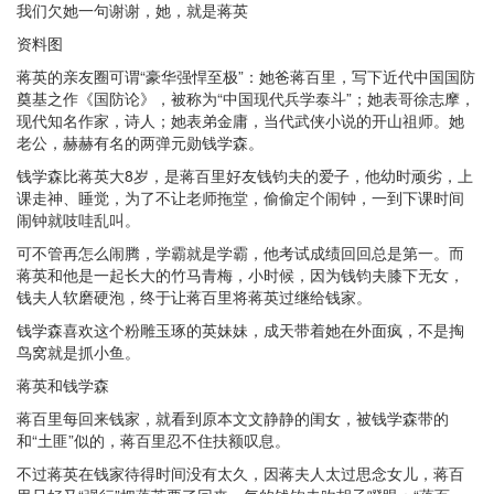
我们欠她一句谢谢，她，就是蒋英
资料图
蒋英的亲友圈可谓“豪华强悍至极”：她爸蒋百里，写下近代中国国防
奠基之作《国防论》，被称为“中国现代兵学泰斗”；她表哥徐志摩，
现代知名作家，诗人；她表弟金庸，当代武侠小说的开山祖师。她
老公，赫赫有名的两弹元勋钱学森。
钱学森比蒋英大8岁，是蒋百里好友钱钧夫的爱子，他幼时顽劣，上
课走神、睡觉，为了不让老师拖堂，偷偷定个闹钟，一到下课时间
闹钟就吱哇乱叫。
可不管再怎么闹腾，学霸就是学霸，他考试成绩回回总是第一。而
蒋英和他是一起长大的竹马青梅，小时候，因为钱钧夫膝下无女，
钱夫人软磨硬泡，终于让蒋百里将蒋英过继给钱家。
钱学森喜欢这个粉雕玉琢的英妹妹，成天带着她在外面疯，不是掏
鸟窝就是抓小鱼。
蒋英和钱学森
蒋百里每回来钱家，就看到原本文文静静的闺女，被钱学森带的
和“土匪”似的，蒋百里忍不住扶额叹息。
不过蒋英在钱家待得时间没有太久，因蒋夫人太过思念女儿，蒋百