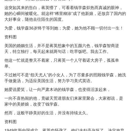
这突如其来的告白，蒋英懵了，可看着钱学森炽热而真诚的眼神，
她的心瞬间被暖化。就这样“稀里糊涂”成了他新娘，还放弃了国内的
大好事业，随他去往陌生的国度。
为爱，钱学森36岁终于等到她；为爱，她为他不顾一切付出一生！
资料图
美国的婚姻生活，并不是蒋英想象中的五颜六色，钱学森智商逆
天，特立独行，每天起来就两句话：吃早饭吧。我去工作。
他这一忙就是整天不着家，只蒋英一个人守着诺大房子，孤孤单
单。
不过她可不是“怨天尤人”的小女人，为了尽量多的照顾钱学森，她洗
手做羹汤，为适应美国生活，努力学习美式英语。
她爱说爱笑，让一向严肃木讷的钱学森，也变得活泼起来，
一向不喜热闹的他，竟破天荒请朋友们来家里聚会，大家都说，是
家中的美娇娘，改变了钱学森。
然而，这般平静美好的生活，并没有持续太久。
资料图
1949年新中国成立，蒋英也怀孕了，他们夫妇高兴坏了，决定放弃