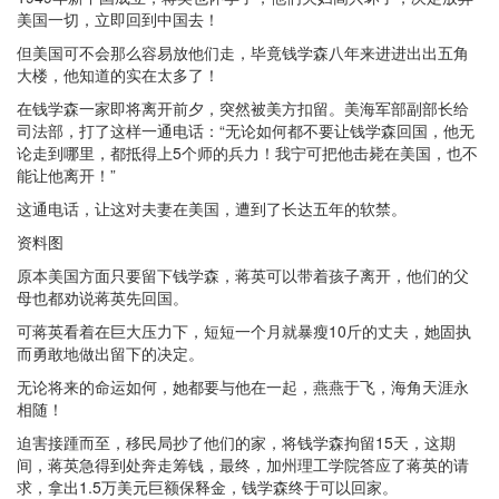
美国一切，立即回到中国去！
但美国可不会那么容易放他们走，毕竟钱学森八年来进进出出五角
大楼，他知道的实在太多了！
在钱学森一家即将离开前夕，突然被美方扣留。美海军部副部长给
司法部，打了这样一通电话：“无论如何都不要让钱学森回国，他无
论走到哪里，都抵得上5个师的兵力！我宁可把他击毙在美国，也不
能让他离开！”
这通电话，让这对夫妻在美国，遭到了长达五年的软禁。
资料图
原本美国方面只要留下钱学森，蒋英可以带着孩子离开，他们的父
母也都劝说蒋英先回国。
可蒋英看着在巨大压力下，短短一个月就暴瘦10斤的丈夫，她固执
而勇敢地做出留下的决定。
无论将来的命运如何，她都要与他在一起，燕燕于飞，海角天涯永
相随！
迫害接踵而至，移民局抄了他们的家，将钱学森拘留15天，这期
间，蒋英急得到处奔走筹钱，最终，加州理工学院答应了蒋英的请
求，拿出1.5万美元巨额保释金，钱学森终于可以回家。