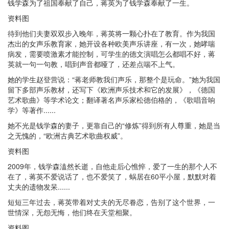
钱学森为了祖国奉献了自己，蒋英为了钱学森奉献了一生。
资料图
待到他们夫妻双双步入晚年，蒋英将一颗心扑在了教育。作为我国
杰出的女声乐教育家，她开设各种欧美声乐讲座，有一次，她哮喘
病发，需要喷激素才能控制，可学生的德文演唱怎么都唱不好，蒋
英就一句一句教，唱到声音都哑了，还差点喘不上气。
她的学生赵登营说：“蒋老师教我们声乐，那整个是玩命。”她为我国
留下多部声乐教材，还写下《欧洲声乐技术和它的发展》，《德国
艺术歌曲》等学术论文；翻译著名声乐家松德伯格的，《歌唱音响
学》等著作......
她不光是钱学森的妻子，更靠自己的“修炼”得到所有人尊重，她是当
之无愧的，“欧洲古典艺术歌曲权威”。
资料图
2009年，钱学森溘然长逝，自他走后心憔悴，爱了一生的那个人不
在了，蒋英不爱说话了，也不爱笑了，蜗居在60平小屋，默默对着
丈夫的遗物发呆......
短短三年过去，蒋英带着对丈夫的无尽眷恋，告别了这个世界，一
世情深，无怨无悔，他们终在天堂相聚。
资料图