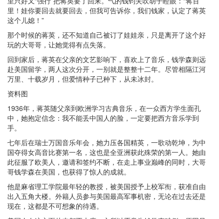
里只好又“强行”把蒋英要了回来。气的钱钧夫吹胡子瞪眼：“蒋百
里！娃你要回去就要回去，但我可告诉你，我们钱家，认定了蒋英
这个儿媳！”
那个时候的蒋英，还不知道自己被订了娃娃亲，只是离开了这个好
玩的大哥哥，让她觉得有点失落。
回到家后，蒋英在父亲的文艺影响下，喜欢上了音乐，钱学森则远
赴美国留学，两人这次分开，一别就是整整十二年。尽管相隔江河
万里、十载岁月，但爱情种子已种下，从未冰封。
资料图
1936年，蒋英随父亲到欧洲学习古典音乐，在一众西方学生面孔
中，她抱定信念：我不能丢中国人的脸，一定要把西方音乐学到
手。
七年后在瑞士万国音乐年会，她力压各国精英，一歌动乾坤，为中
国夺得女高音比赛第一名，这也是全亚洲获此殊荣的第一人。她由
此征服了欧美人，邀请和签约不断，在走上事业巅峰的同时，大哥
哥钱学森在美国，也获得了惊人的成就。
他是麻省理工学院最年轻的教授，被美国授予上校军衔，获准自由
出入五角大楼。外籍人员参与美国最高军事机密，无论在过去还是
现在，这都是不可想象的待遇。