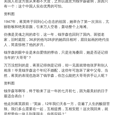
美国人在这方面从来都不大度，之所以愿意为钱学森破例，原因只
有一个：这个中国人实在优秀的可怕。
资料图
1947年，蒋英终于回到心心念念的祖国，她举办了第一次演出，亢
丽歌喉和绝美容颜，引来万人空巷，轰动整个上海滩。
仿佛是灵魂之间的牵引，这一年，钱学森也回到了国内。斑驳老
家，旧时庭院，36岁的他与28岁的她四目相对，眉目如画的绝代佳
人，简直惊艳了他的岁月。
钱学森的眼中全是来自爱情的悸动，只是沧海桑田，她是否还记得
当年的“大哥哥”？
万万没想到的是，蒋英记得倒是记得，却一见面就替他张罗和别人
相亲！毕竟钱学森这个年纪不婚配，这些年可急坏了家中父母。当
然，蒋英的表现也急坏了钱学森，你怎么能把大哥哥拱手让人呢？
资料图
钱学森等啊等，终于盼来了这一年的七月初七，因为最美好的日子
最适合表白！
他走到蒋英跟前：“英妹，12年我们天各一方，尝遍了人生的酸甜苦
辣。我们多么需要在一起，互相提携，互相安慰！这次我回来，就
是想带你一块儿到美国去，你答应吗？”