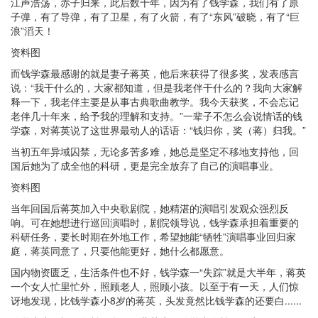
江声浩荡，赤子归来，此后数十年，因为有了钱学森，我们有了原
子弹，有了导弹，有了卫星，有了火箭，有了“东风”破晓，有了“巨
浪”滔天！
资料图
而钱学森最感谢的就是妻子蒋英，他后来获得了很多奖，发表感言
说：“我干什么的，大家都知道，但是我老伴干什么的？我向大家解
释一下，我老伴主要是从事古典歌曲教学。我今天获奖，不会忘记
老伴几十年来，给予我的理解和支持。”一辈子不怎么会说情话的钱
学森，对蒋英说了这世界最动人的话语：“钱归你，奖（蒋）归我。”
当初五年异域囚禁，无论多苦多难，她总是坚定不移地支持他，回
国后她为了成全他的科研，更是完全放弃了自己的演唱事业。
资料图
当年回国后蒋英加入中央歌剧院，她精湛的演唱引发观众强烈反
响。可在她想进行巡回演唱时，剧院领导说，钱学森承担着重要的
科研任务，要长时期在外地工作，希望她能“牺牲”演唱事业回归家
庭，蒋英同意了，只要他能更好，她什么都愿意。
国内物资匮乏，生活条件也不好，钱学森一“失踪”就是大半年，蒋英
一个女人忙里忙外，照顾老人，照顾小孩。以至于有一天，人们惊
讶地发现，比钱学森小8岁的蒋英，头发竟然比钱学森的还要白......