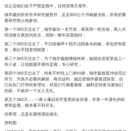
但之后他们处于严密监视中，过得屈辱又艰辛。
钱学森的所有学术研究被暂停，足足800公斤书籍被没收，所有的重
要研究禁止他参加。
第一个365天过去了，钱学森吹一支竹笛，蒋英弹一把吉他，两人共
同演奏古典室内音乐，排除一整年寂寞烦闷；
第二个365天过去了，平日练钢琴十指不沾阳春水的她，承包所有家
务，葱白手指变得蜡黄；
第三个365天过去了，为了钱学森能继续科研，她就在浴室里放上一
张小桌，让他能避开屋外监视，专心研究；
第四个365天过去了，特务不时找上门来纠缠，钱学森曾因冲动骂过
对方，为免不必要的麻烦，每当这时，她总把钱学森推进卧室，自
己站在门厅和特务理论，邻居们可都看着呢，她料定特务当着他们
的面，不敢对一个女人无礼。
第五个365天......一家人像囚在牢笼里的金丝雀，年复一年漫长的软
禁和监视，根本看不到尽头。
但希望，总是在最绝望处诞生。
资料图