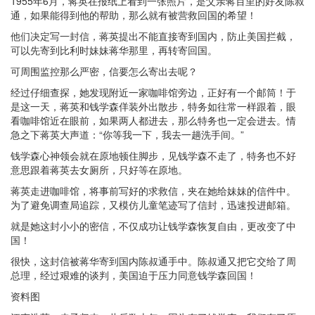
1955年6月，蒋英在报纸上看到一张照片，是父亲蒋百里的好友陈叔
通，如果能得到他的帮助，那么就有被营救回国的希望！
他们决定写一封信，蒋英提出不能直接寄到国内，防止美国拦截，
可以先寄到比利时妹妹蒋华那里，再转寄回国。
可周围监控那么严密，信要怎么寄出去呢？
经过仔细查探，她发现附近一家咖啡馆旁边，正好有一个邮筒！于
是这一天，蒋英和钱学森佯装外出散步，特务如往常一样跟着，眼
看咖啡馆近在眼前，如果两人都进去，那么特务也一定会进去。情
急之下蒋英大声道：“你等我一下，我去一趟洗手间。”
钱学森心神领会就在原地顿住脚步，见钱学森不走了，特务也不好
意思跟着蒋英去女厕所，只好等在原地。
蒋英走进咖啡馆，将事前写好的求救信，夹在她给妹妹的信件中。
为了避免调查局追踪，又模仿儿童笔迹写了信封，迅速投进邮箱。
就是她这封小小的密信，不仅成功让钱学森恢复自由，更改变了中
国！
很快，这封信被蒋华寄到国内陈叔通手中。陈叔通又把它交给了周
总理，经过艰难的谈判，美国迫于压力同意钱学森回国！
资料图