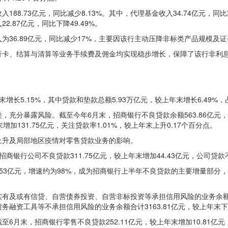
88.73亿元，同比减少8.13%。其中，代理基金收入34.74亿元，同
.87亿元，同比下降49.49%。
为36.89亿元，同比减少17%，主要因该行主动压降非标类产品规模及
行卡、结算与清算等业务手续费及佣金均实现稳步增长，保障了该行非利
增长5.15%，其中贷款和垫款总额5.93万亿元，较上年末增长6.49%
分暴露风险。截至今年6月末，招商银行不良贷款余额563.86亿元，较上
增加131.75亿元，关注贷款率1.01%，较上年末上升0.17个百分点。
上升及局部地区疫情对零售贷款业务的影响。
银行公司不良贷款311.75亿元，较上年末增加44.43亿元，公司贷款不良
5.53亿元，增速约为98%，成为招商银行上半年不良贷款的主要增量部分，不
及或有信贷、自营债券投资、自营非标投资等承担信用风险的业务余额合计4
资工具等不承担信用风险的业务余额合计3163.81亿元，较上年末下降2
月末，招商银行零售不良贷款252.11亿元，较上年末增加10.81亿元，