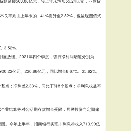
额563.86亿元，较上年末增加55.24亿元，不良贷
良率则由上年末的1.41%提升至2.82%，也呈现翻倍式
3.52%。
而言均明显放缓。2021年四个季度，该行净利润增速分别为
元、220.88亿元，同比增长8.67%、25.62%。
个基点；净利差2.33%，同比下降8个基点；净利息收益率
。
端企业结算等对公活期存款增长受限，居民投资向定期储
。今年上半年，招商银行实现非利息净收入713.99亿