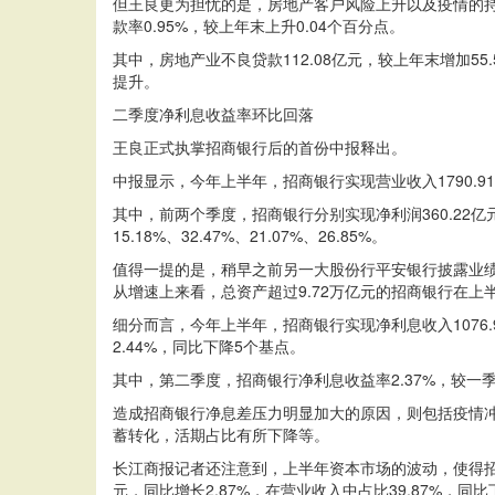
但王良更为担忧的是，房地产客户风险上升以及疫情的持续
款率0.95%，较上年末上升0.04个百分点。
其中，房地产业不良贷款112.08亿元，较上年末增加5
提升。
二季度净利息收益率环比回落
王良正式执掌招商银行后的首份中报释出。
中报显示，今年上半年，招商银行实现营业收入1790.91
其中，前两个季度，招商银行分别实现净利润360.22亿元、
15.18%、32.47%、21.07%、26.85%。
值得一提的是，稍早之前另一大股份行平安银行披露业绩，今年
从增速上来看，总资产超过9.72万亿元的招商银行在
细分而言，今年上半年，招商银行实现净利息收入1076.
2.44%，同比下降5个基点。
其中，第二季度，招商银行净利息收益率2.37%，较一
造成招商银行净息差压力明显加大的原因，则包括疫情冲
蓄转化，活期占比有所下降等。
长江商报记者还注意到，上半年资本市场的波动，使得招
元，同比增长2.87%，在营业收入中占比39.87%，同比