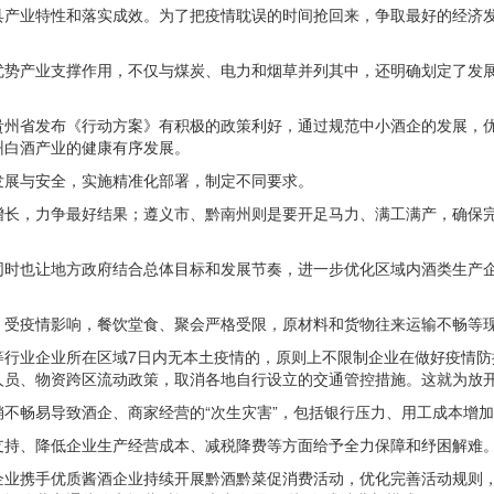
具产业特性和落实成效。为了把疫情耽误的时间抢回来，争取最好的经济
优势产业支撑作用，不仅与煤炭、电力和烟草并列其中，还明确划定了发
。
贵州省发布《行动方案》有积极的政策利好，通过规范中小酒企的发展，
州白酒产业的健康有序发展。
发展与安全，实施精准化部署，制定不同要求。
增长，力争最好结果；遵义市、黔南州则是要开足马力、满工满产，确保
同时也让地方政府结合总体目标和发展节奏，进一步优化区域内酒类生产
。受疫情影响，餐饮堂食、聚会严格受限，原材料和货物往来运输不畅等
等行业企业所在区域7日内无本土疫情的，原则上不限制企业在做好疫情防
人员、物资跨区流动政策，取消各地自行设立的交通管控措施。这就为放
不畅易导致酒企、商家经营的“次生灾害”，包括银行压力、用工成本增
支持、降低企业生产经营成本、减税降费等方面给予全力保障和纾困解难
企业携手优质酱酒企业持续开展黔酒黔菜促消费活动，优化完善活动规则