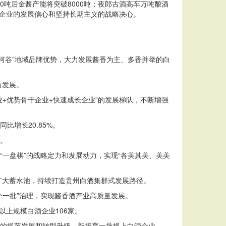
00吨后金酱产能将突破8000吨；夜郎古酒高车万吨酿酒
企业的发展信心和坚持长期主义的战略决心。
水河谷”地域品牌优势，大力发展酱香为主、多香并举的白
前发展。
+优势骨干企业+快速成长企业”的发展梯队，不断增强
比增长20.85%。
务。
“一盘棋”的战略定力和发展动力，实现“各美其美、美美
扩大蓄水池，持续打造贵州白酒集群式发展路径。
个一批”治理，实现酱香酒产业高质量发展。
以上规模白酒企业106家。
企的规范发展和转型升级，新培育一批规上白酒企业。