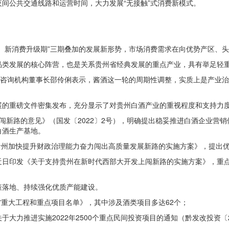
间公共交通线路和运营时间，大力发展“无接触”式消费新模式。
、新消费升级期”三期叠加的发展新形势，市场消费需求在向优势产区、头
品类发展的核心阵营，也是关系贵州省经典发展的重点产业，具有举足轻
业咨询机构董事长邵伶俐表示，酱酒这一轮的周期性调整，实质上是产业
展的重磅文件密集发布，充分显示了对贵州白酒产业的重视程度和支持力
闯新路的意见》（国发〔2022〕2号），明确提出稳妥推进白酒企业营
白酒生产基地。
持贵州加快提升财政治理能力奋力闯出高质量发展新路的实施方案》，提出
近日印发《关于支持贵州在新时代西部大开发上闯新路的实施方案》，重
策落地、持续强化优质产能建设。
省重大工程和重点项目名单》，其中涉及酒类项目多达62个；
大力推进实施2022年2500个重点民间投资项目的通知（黔发改投资〔2