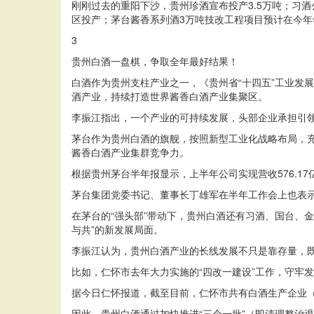
刚刚过去的重阳下沙，贵州珍酒宣布投产3.5万吨；习酒
区投产；茅台酱香系列酒3万吨技改工程项目预计在今
3
贵州白酒一盘棋，争取全年最好结果！
白酒作为贵州支柱产业之一，《贵州省“十四五”工业发
酒产业，持续打造世界酱香白酒产业集聚区。
李振江指出，一个产业的可持续发展，头部企业承担引
茅台作为贵州白酒的旗舰，按照新型工业化战略布局，充
酱香白酒产业集群竞争力。
根据贵州茅台半年报显示，上半年公司实现营收576.17亿
茅台集团党委书记、董事长丁雄军在半年工作会上也表示
在茅台的“强头部”带动下，贵州白酒还有习酒、国台、
与共”的新发展局面。
李振江认为，贵州白酒产业的长线发展不只是靠存量，
比如，仁怀市去年大力实施的“四改一建设”工作，守牢
据今日仁怀报道，截至目前，仁怀市共有白酒生产企业（作
因此，贵州白酒通过加快推进“三个一批”（即清理整治