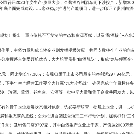
公司召开2023年度生产·质量大会；金酱酒谷制酒车间下沙投产，新增20
年年底全面完成建设……这些稳步推进的产能项目，进一步印证了贵州白酒
展规划》提出，重点依托不可复制的生态和资源禀赋，以及“酱酒核心•赤
领作用，中坚力量和成长性企业则发挥规模效应，共同支撑整个产业的向
分发挥茅台集团领航优势，大力培育贵州“白酒舰队”，形成“龙头领军企业
元，同比增长17.38%；实现归属于上市公司股东的净利润297.94亿元，同
，下半年生产经营工作要全力打赢“九大攻坚战”，确保完成全年目标任
金沙、珍酒、董酒、钓鱼台、安酒等一批中坚力量和骨干企业共同发力，以
既有的骨干企业发展状态相对稳定，势必要新培育一批规上企业，进一步
发展和生态两条底线；全力推进白酒综合治理三年行动计划，抓实抓好“三
坊）及销售门店8797家，其中白酒生产企业上千家，产值达2000万元
退出一批、就地改造提升一批、兼并重组做大一批），持续抓好对中小酒