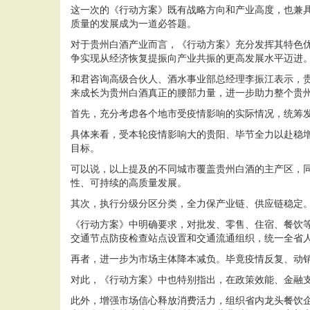
这一次的《行动方案》既有战略方向和产业高度，也兼
质量的发展成为一道必答题。
对于贵州白酒产业而言，《行动方案》充分发挥其特色
争实现从经济恢复提振向产业共振的更高发展水平迈进
和君咨询高级合伙人、酒水事业部总经理李振江表示，
来成长为贵州白酒真正的腰部力量，进一步助力整个贵
首先，充分考虑各个地市受疫情影响的实际情况，统筹
具体来看，受本轮疫情影响大的贵阳、毕节全力以赴稳
目标。
可以说，以上提及的不同城市覆盖贵州白酒的主产区，
性、可持续的高质量发展。
其次，执行分级分区分类，全力保产业链、供应链稳定
《行动方案》中明确要求，对批发、零售、住宿、餐饮
交通节点防疫检查站点设置和交通流通组织，统一全省
再者，进一步为市场主体降本减负。毕竟疫情反复、动销
对此，《行动方案》中也特别指出，在政策效能、金融
此外，增强市场信心释放消费活力，组织省内龙头餐饮