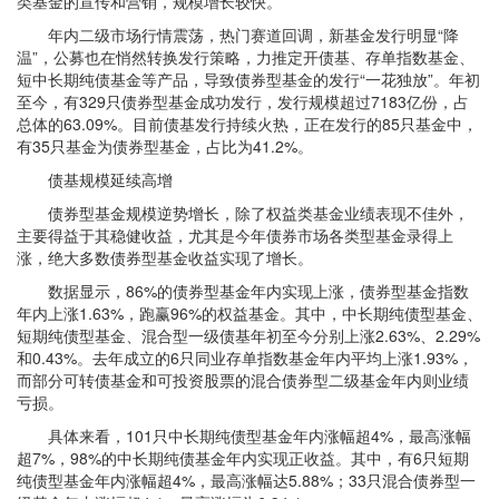
类基金的宣传和营销，规模增长较快。
年内二级市场行情震荡，热门赛道回调，新基金发行明显“降
温”，公募也在悄然转换发行策略，力推定开债基、存单指数基金、
短中长期纯债基金等产品，导致债券型基金的发行“一花独放”。年初
至今，有329只债券型基金成功发行，发行规模超过7183亿份，占
总体的63.09%。目前债基发行持续火热，正在发行的85只基金中，
有35只基金为债券型基金，占比为41.2%。
债基规模延续高增
债券型基金规模逆势增长，除了权益类基金业绩表现不佳外，
主要得益于其稳健收益，尤其是今年债券市场各类型基金录得上
涨，绝大多数债券型基金收益实现了增长。
数据显示，86%的债券型基金年内实现上涨，债券型基金指数
年内上涨1.63%，跑赢96%的权益基金。其中，中长期纯债型基金、
短期纯债型基金、混合型一级债基年初至今分别上涨2.63%、2.29%
和0.43%。去年成立的6只同业存单指数基金年内平均上涨1.93%，
而部分可转债基金和可投资股票的混合债券型二级基金年内则业绩
亏损。
具体来看，101只中长期纯债型基金年内涨幅超4%，最高涨幅
超7%，98%的中长期纯债基金年内实现正收益。其中，有6只短期
纯债型基金年内涨幅超4%，最高涨幅达5.88%；33只混合债券型一