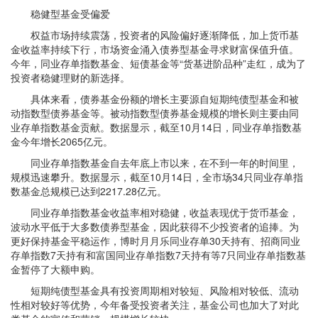
稳健型基金受偏爱
权益市场持续震荡，投资者的风险偏好逐渐降低，加上货币基
金收益率持续下行，市场资金涌入债券型基金寻求财富保值升值。
今年，同业存单指数基金、短债基金等“货基进阶品种”走红，成为了
投资者稳健理财的新选择。
具体来看，债券基金份额的增长主要源自短期纯债型基金和被
动指数型债券基金等。被动指数型债券基金规模的增长则主要由同
业存单指数基金贡献。数据显示，截至10月14日，同业存单指数基
金今年增长2065亿元。
同业存单指数基金自去年底上市以来，在不到一年的时间里，
规模迅速攀升。数据显示，截至10月14日，全市场34只同业存单指
数基金总规模已达到2217.28亿元。
同业存单指数基金收益率相对稳健，收益表现优于货币基金，
波动水平低于大多数债券型基金，因此获得不少投资者的追捧。为
更好保持基金平稳运作，博时月月乐同业存单30天持有、招商同业
存单指数7天持有和富国同业存单指数7天持有等7只同业存单指数基
金暂停了大额申购。
短期纯债型基金具有投资周期相对较短、风险相对较低、流动
性相对较好等优势，今年备受投资者关注，基金公司也加大了对此