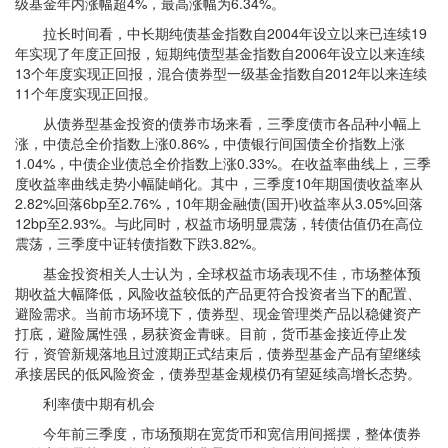
级基金年内涨幅超4%，最高涨幅为6.34%。
拉长时间看，中长期纯债基金指数自2004年设立以来已连续19
年实现了年度正回报，短期纯债型基金指数自2006年设立以来连续
13个年度实现正回报，混合债券型一级基金指数自2012年以来连续
11个年度实现正回报。
从债券型基金投资的债券市场来看，三季度债市各品种小幅上
涨，中债总全价指数上涨0.86%，中债银行间国债全价指数上涨
1.04%，中债企业债总全价指数上涨0.33%。在收益率曲线上，三季
度收益率曲线走势小幅陡峭化。其中，三季度10年期国债收益率从
2.82%回落6bp至2.76%，10年期金融债(国开)收益率从3.05%回落
12bp至2.93%。与此同时，权益市场明显震荡，转债估值仍在高位
震荡，三季度中证转债指数下跌3.82%。
基金投资相关人士认为，全球权益市场表现不佳，市场整体预
期收益大幅降低，风险收益较低的产品更符合投资者当下的配置、
避险需求。当前市场环境下，债券型、现金管理类产品以稳健资产
打底，避险属性强，易获资金青睐。目前，货币基金接近停止发
行，资管新规落地且过渡期正式结束后，债券型基金产品有望继续
承接居民的低风险资金，债券型基金规模仍有望延续高增长态势。
利率债中期有机会
今年前三季度，市场预期在宽货币和宽信用间摇摆，整体债券