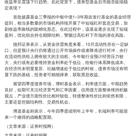
收益率呈震荡下行趋势。在此背景下，债券型基金后市能否延续稳
定表现？
首批披露基金三季报的中银中债1~3年期农发行基金的基金经理
提到，相当多数量的市场机构持续开展了中短端杠杆套息交易，加
剧收益率曲线的陡峭化形态。在此过程中，该基金逐步兑现了短端
盈利，优化组合持仓期限结构，警惕过高杠杆下市场的潜在风险。
德邦证券表示，从资金供需角度来看，10月流动性存在一定缺
口，但是预计央行仍将通过公开市场操作或者降准进行对冲，央行
在流动性供给上拥有较大的主动权。今年银行业预计经营压力较
大，央行或有必要维持资金利率处于低位，给银行体系降低成本。
在经济尚未明显复苏、社融增速处于低位的时候，债券市场没有明
显下跌的基础，投资者可精细择券，获取票息收益。
展望四季度债券市场，博时基金表示，利率债方面，中期趋势
良好，短期可关注经济景气和汇率因素，信用债方面整体维持积极
观点，产业债方面性价比相对较低，转债整体性价比则依然有限，
主要还是挖掘结构性、交易性机会。
博道基金则表示，今年四季度或明年上半年，长端利率可能迎
来一个难得的战略配置期。
（文章来源：证券时报网）
文章来源：证券时报网