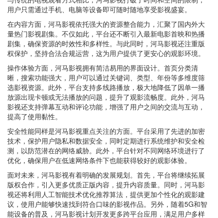
用户只需通过手机、电脑等设备即可随时随地享受影视盛宴。
在内容方面，河马影视依托强大的资源整合能力，汇聚了国内外大
量热门影视剧集。不仅如此，平台还不断引入最新电影首映和热播
剧集，确保资源的时效性和多样性。与此同时，河马影视还注重版
权保护，坚持合法合规运营，这为用户提供了更安心的观影环境。
操作体验方面，河马影视拥有简洁易用的界面设计。首页分类清
晰，搜索功能强大，用户可以通过关键词、类型、年份等多维度筛
选影视资源。此外，平台支持多线路播放，极大地降低了因单一播
放源出现卡顿或无法播放的问题，提升了观影流畅度。此外，河马
影视还支持弹幕互动和评论功能，增强了用户之间的交流与互动，
提高了使用黏性。
安全性能同样是河马影视重点关注的方面。平台采用了先进的加密
技术，保护用户隐私和数据安全，同时定期进行系统维护和安全检
测，以防范潜在的网络威胁。此外，平台针对不同网络环境进行了
优化，确保用户在低速网络条件下也能获得较好的观影体验。
面对未来，河马影视有着明确的发展规划。首先，平台将继续拓展
版权合作，引入更多优质正版内容，提升内容质量。同时，河马影
视还将利用人工智能技术优化推荐算法，提供更加个性化的观影建
议，使用户能够快速找到符合口味的影视作品。另外，随着5G和智
能设备的普及，河马影视计划开发更多跨平台应用，满足用户多样