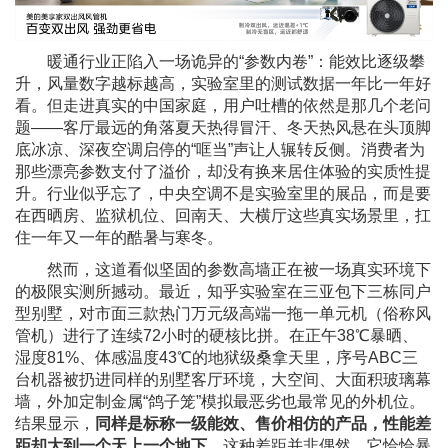
暖通行业正陷入一场诡异的“参数内卷”：能效比逐级攀
升，风量数字越标越高，实验室里的测试数据一年比一年好
看。但走进真实的中国家庭，用户吐槽的依然是那几个老问
题——客厅最远的角落夏天热得冒汗、冬天热风悬在头顶脚
底冰凉、深夜空调启停的“哐当”声让人辗转反侧。消费者为
那些漂亮参数支付了溢价，却没有换来居住体验的实质性提
升。行业似乎忘了，中央空调不是实验室里的展品，而是要
在西晒房、监狱机位、回南天、大横厅这些真实场景里，扛
住一年又一年的酷暑与寒冬。
然而，这道看似坚固的参数高墙正在被一场真实环境下
的极限实测所撼动。最近，知乎实验室在三亚包下三栋同户
型别墅，对市面三款热门万元级高端一拖一单元机（俗称风
管机）进行了连续72小时的硬核比拼。在正午38℃暴晒、
湿度81%、体感温度43℃的地狱级桑拿天里，序号ABC三
台机器被扔进同样的别墅客厅环境，大空间、大面积玻璃幕
墙，外加定制金属“鸽子笼”模拟最恶劣也最常见的外机位。
结果显示，
同样是标称一级能效、售价相仿的产品，性能差
距却大到一个天上一个地下。
这种差距并非偶然，它恰恰暴