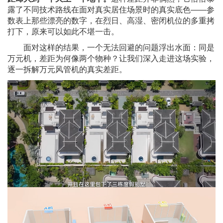
露了不同技术路线在面对真实居住场景时的真实底色——参
数表上那些漂亮的数字，在烈日、高湿、密闭机位的多重拷
打下，原来可以如此不堪一击。
面对这样的结果，一个无法回避的问题浮出水面：同是
万元机，差距为何像两个物种？让我们深入走进这场实验，
逐一拆解万元风管机的真实差距。