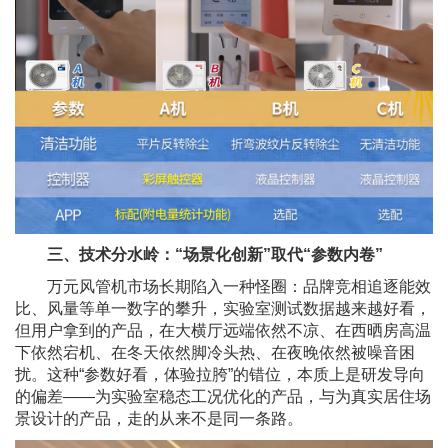
三、技术分水岭：“场景化创新”取代“参数内卷”
万元风管机市场长期陷入一种怪圈：品牌竞相追逐能效
比、风量等单一数字的攀升，实验室测试数据越来越好看，
但用户拿到的产品，在大横厅远端依然不凉、在西晒房高温
下依然宕机、在冬天依然脚冷头热、在夜晚依然被噪音困
扰。这种“参数好看，体验拉胯”的错位，本质上是研发导向
的偏差——为实验室稳态工况优化的产品，与为真实居住场
景设计的产品，走的从来不是同一条路。