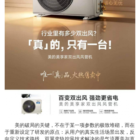
美的破局的关键，不在于某一项参数的极致堆砌，而在
于重新设定了研发的原点：从用户的真实生活场景出发，反
向定义技术路线。双翼变轨控风技术解决的是气流覆盖与直