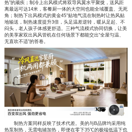
热”的顽疾；制冷上出风模式将双导风翼水平聚拢，送风距
离最远可达14米，客餐厨一体的大空间也能全域覆盖、无死
角；制热下出风模式的黄金45°贴地气流在制热时让热风贴
地输送，制热速度提升3倍，头足温差逆转，暖从足起、不
闷头，老人孩子体感更舒适。三种气流模式协同切换，让美
的美享家双出风风管机在任何场景下都能交出“全屋匀温、
无直吹不适”的答卷。
制热方案同样反映了技术代差。美的与B品牌均采用纯
热泵制热，无需电辅加热，即便在零下35℃的极端低温下也