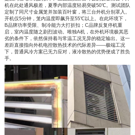
机在此处通风极差，夏季内部温度轻易突破50℃。测试团队
定制了同尺寸金属笼并加装百叶窗，将三台外机分别罩入。
开机仅5分钟，笼内温度即飙升至55℃以上。在此环境下，
B品牌功率受限、制冷能力大打折扣；C品牌反复停机重
启，室内温度随之剧烈波动。唯独A机，在外机环境极其恶
劣的条件下，依然保持着与常温工况无异的稳定输出。这一
差距直接指向外机电控散热技术的代际差异——极端工况
下，普通风冷方案已无力应对，液冷散热的优势便成了胜负
手。