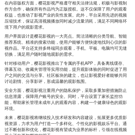
在内容版权方面，樱花影视严格遵守相关法律法规，积极与影视制
作方合作，确保所有作品均为正版授权。这不仅保障了用户的观看
权益，也推动了影视产业的良性发展。此外，平台采用先进的视频
压缩技术，保证高清视频播放同时减少流量消耗，满足不同网络环
境下用户的观影需求。
用户界面设计是樱花影视的一大亮点。简洁清晰的分类导航、智能
推荐系统、精准的搜索功能，使用户能够方便快捷地找到心仪的影
视作品。平台还支持多终端同步观看，手机、平板、电脑均可无缝
切换，满足用户随时随地观影的需求。
针对移动用户，樱花影视推出了专属的手机APP，具备离线缓存、
弹幕互动、收藏夹管理等实用功能，提升观影体验的同时促进了用
户之间的交流与分享。社区板块的建立，也让影视爱好者能够共同
讨论剧情、分享影评，形成温馨的观影氛围。
安全方面，樱花影视注重用户的隐私保护，采取多重加密措施防止
信息泄露，保障用户账号的安全。同时，平台设置了家长监控功
能，帮助家长管理未成年人的观看内容，构建一个健康绿色的观影
环境。
未来，樱花影视将继续投入技术研发和内容建设，拓展更多优质影
视资源，力求为用户打造一个多样化、个性化的影视娱乐平台。通
过不断创新和优化，樱花影视有望成为业界的标杆，引领在线视频