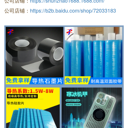
公司店铺：
https://shunzhao1688.1688.com/
公司店铺：
https://b2b.baidu.com/shop/72033183