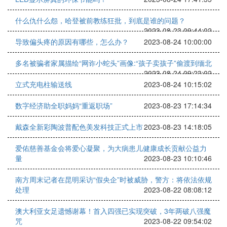
什么仇什么怨，哈登被前教练狂批，到底是谁的问题？
2023-08-23 09:44:02
导致偏头疼的原因有哪些，怎么办？
2023-08-24 10:00:00
多名被骗者家属描绘“网诈小蛇头”画像:“孩子卖孩子”偷渡到缅北
2023-08-24 09:23:02
立式充电柱输送线
2023-08-24 10:15:02
数字经济助全职妈妈“重返职场”
2023-08-23 17:14:34
戴森全新彩陶波普配色美发科技正式上市
2023-08-23 14:18:05
爱佑慈善基金会将爱心凝聚，为大病患儿健康成长贡献公益力
量
2023-08-23 10:10:46
南方周末记者在昆明采访“假央企”时被威胁，警方：将依法依规
处理
2023-08-22 08:08:12
澳大利亚女足遗憾谢幕！首入四强已实现突破，3年两破八强魔
咒
2023-08-22 09:54:02