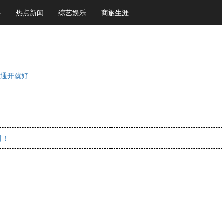
科
热点新闻
综艺娱乐
商旅生涯
，通开就好
对！