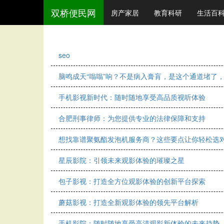
双桥便民网
房产家居
教育科研
生活百
seo
脑鸣成天“嗡嗡”响？不是病入膏肓，是这个通道堵了
手机影视新时代：随时随地享受高品质视听体验
合肥刑事律师：为您提供专业的法律保障和支持
想找靠谱聚氨酯发泡机服务商？这些要点让你轻松选
星辰影院：引领未来观影体验的璀璨之星
包子影视：打造全方位观影体验的创新平台探索
蘑菇影视：打造全新观影体验的领先平台解析
手机影院：随时随地享受高清观影新体验的未来趋势